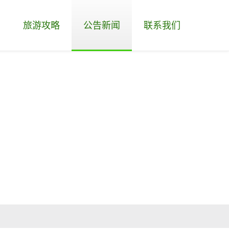
旅游攻略
公告新闻
联系我们