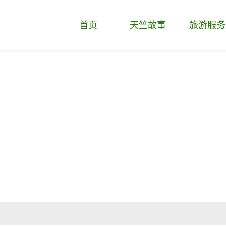
首页
天竺故事
旅游服务