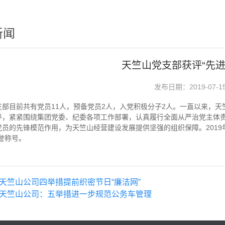
新闻
天竺山党支部获评“先进
发布日期：2019-07-1
支部目前共有党员11人，预备党员2人，入党积极分子2人。一直以来，
导，紧紧围绕集团党委、纪委各项工作部署，认真履行全面从严治党主体
党员的先锋模范作用，为天竺山经营建设发展提供坚强的组织保障。2019
誉称号。
天竺山公司四举措提前织密节日“廉洁网”
天竺山公司：五举措进一步规范公务车管理