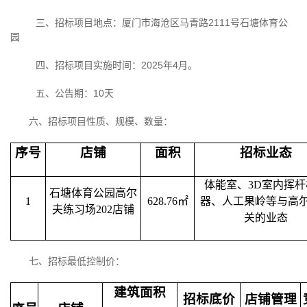
三、招标项目地点：厦门市海沧区马青路
2111
号石塘体育公
园
四、招标项目实施时间：
2025
年
4
月。
五、公告期：
10
天
六、招标项目性质、规模、数量：
序号
店铺
面积
招标业态
体能室、
3D
室内挥杆
石塘体育公园高尔
1
628.76
㎡
器、人工果岭等与高
夫练习场
202
店铺
关的业态
七、招标最低控制价：
建筑面积
招标底价
店铺管理