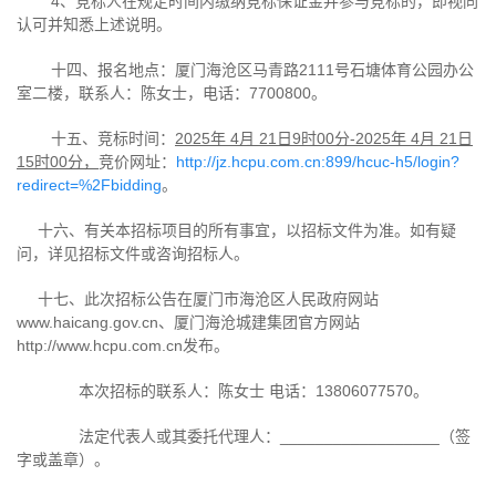
4、竞标人在规定时间内缴纳竞标保证金并参与竞标的，即视同
认可并知悉上述说明。
十四、报名地点：厦门海沧区马青路
2111
号石塘体育公园办公
室二楼，联系人：陈女士，电话：
7700800
。
十五、竞标时间：
202
5
年
4
月
21
日
9
时
00
分
-202
5
年
4
月
21
日
1
5
时
00
分，
竞价网址：
http://jz.hcpu.com.cn:899/hcuc-h5/login?
redirect=%2Fbidding
。
十六、有关本招标项目的所有事宜，以招标文件为准。如有疑
问，详见招标文件或咨询招标人。
十七、此次招标公告在厦门市海沧区人民政府网站
www.haicang.gov.cn
、厦门海沧城建集团官方网站
http://www.hcpu.com.cn
发布。
本次招标的联系人：陈女士
电话：
13806077570
。
法定代表人或其委托代理人：
__________________
（签
字或盖章）。