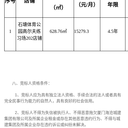
序号
店铺
（元
/
月）
年限
（㎡）
石塘体育公
1
园高尔夫练
628.76
㎡
15279.3
4.5
年
习场
202
店铺
八、竞标人资格条件：
1、竞标人应为具有独立法人资格、手续合法的法人或者具有
完全民事行为能力的自然人，具有良好的社会信用。
2、竞标人不得为失信被执行人、不得恶意拖欠厦门海沧城建
集团有限公司及所属企业租金或存在其他恶意违约行为、不得与城
建集团及所属企业存在违约诉讼或纠纷未解决。