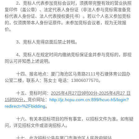
2、竞标人代表参加竞标会议时，须携带完整有效的营业执照
复印件（盖公章）、法定代表人身份证（非法人参与竞标需准备竞
标代表人身份证、法人代表授权委托书）。若以个人名义参加竞标
的，仅须携带本人身份证原件。未参加竞标会议者，视为无效报
价。
3、竞标人竞得店面后禁止转租。
4、竞标人在规定时间内缴纳竞标保证金并参与竞标的，即视
同认可并知悉上述说明。
十四、报名地点：厦门海沧区马青路
2111
号石塘体育公园办
公室二楼，联系人：陈女士 电话：
13806077570
。
十五、竞标时间：
2025
年
4
月
27
日
9
时
00
分
-2025
年
4
月
27
日
15
时
00
分，
竞价网址：
http://jz.hcpu.com.cn:899/hcuc-h5/login?
redirect=%2Fbidding
。
十六、有关本招标项目的所有事宜，以招标文件为准。如有疑
问，详见招标文件或咨询招标人。
十七、此次招标公告在厦门市海沧区人民政府网站