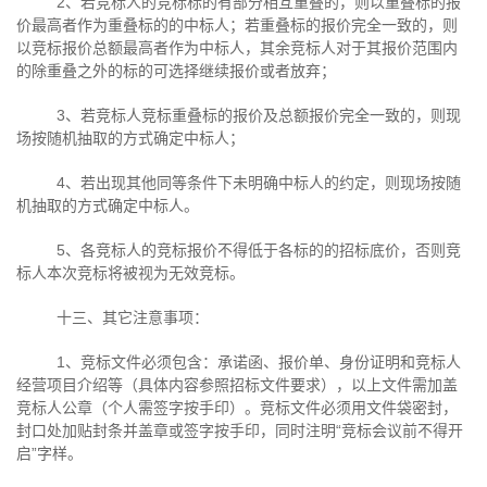
2、若竞标人的竞标标的有部分相互重叠的，则以重叠标的报
价最高者作为重叠标的的中标人；若重叠标的报价完全一致的，则
以竞标报价总额最高者作为中标人，其余竞标人对于其报价范围内
的除重叠之外的标的可选择继续报价或者放弃；
3、若竞标人竞标重叠标的报价及总额报价完全一致的，则现
场按随机抽取的方式确定中标人；
4、若出现其他同等条件下未明确中标人的约定，则现场按随
机抽取的方式确定中标人。
5、各竞标人的竞标报价不得低于各标的的招标底价，否则竞
标人本次竞标将被视为无效竞标。
十三、其它注意事项：
1、竞标文件必须包含：承诺函、报价单、身份证明和竞标人
经营项目介绍等（具体内容参照招标文件要求），以上文件需加盖
竞标人公章（个人需签字按手印）。竞标文件必须用文件袋密封，
封口处加贴封条并盖章或签字按手印，同时注明“竞标会议前不得开
启”字样。