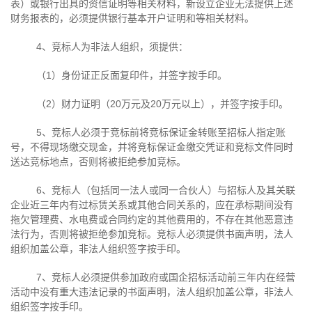
表）或银行出具的资信证明等相关材料，新设立企业无法提供上述
财务报表的，必须提供银行基本开户证明和等相关材料。
4、竞标人为非法人组织，须提供：
（
1
）身份证正反面复印件，并签字按手印。
（
2
）财力证明（
20
万元及
20
万元以上），并签字按手印。
5、竞标人必须于竞标前将竞标保证金转账至招标人指定账
号，不得现场缴交现金，并将竞标保证金缴交凭证和竞标文件同时
送达竞标地点，否则将被拒绝参加竞标。
6、竞标人（包括同一法人或同一合伙人）与招标人及其关联
企业近三年内有过标赁关系或其他合同关系的，应在承标期间没有
拖欠管理费、水电费或合同约定的其他费用的，不存在其他恶意违
法行为，否则将被拒绝参加竞标。竞标人必须提供书面声明，法人
组织加盖公章，非法人组织签字按手印。
7、竞标人必须提供参加政府或国企招标活动前三年内在经营
活动中没有重大违法记录的书面声明，法人组织加盖公章，非法人
组织签字按手印。