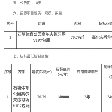
五、公告期：
10
天
六、招标项目性质、规模、数量：
序号
店铺
面积
招标业
石塘体育公园高尔夫练习场
1
70.79
㎡
高尔夫教学
VIP7
包厢
七、招标最低控制价格：
竞标
招标底价
序号
店铺
建筑面积
(
㎡
)
店铺管理年限
（元
/
年）
（
石塘体育
公园高尔
1
70.79
148000
2
年
24
夫练习场
VIP7
包厢