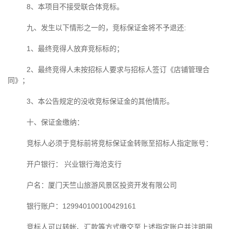
8、本项目不接受联合体竞标。
九、发生以下情形之一的，竞标保证金将不予退还
:
1、最终竞得人放弃竞标标的；
2、最终竞得人未按招标人要求与招标人签订《店铺管理合
同》；
3、本公告规定的没收竞标保证金的其他情形。
十、保证金缴纳：
竞标人必须于竞标前将竞标保证金转账至招标人指定账号：
开户银行：
兴业银行海沧支行
户名：厦门天竺山旅游风景区投资开发有限公司
银行账户：
129940100100429161
竞标人可以转帐、汇款等方式缴交至上述指定账户并注明用