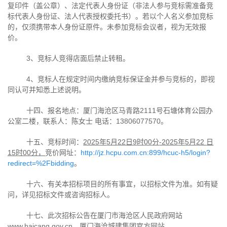
复印件（盖公章）、法定代表人身份证（非法人参与竞标需准备竞
标代表人身份证、法人代表授权委托书）。若以个人名义参加竞标
的，仅须携带本人身份证原件。未参加竞标会议者，视为无效报
价。
3、竞标人竞得店面后禁止转租。
4、竞标人在规定时间内缴纳竞标保证金并参与竞标的，即视
同认可并知悉上述说明。
十四、报名地点：厦门海沧区马青路
2111
号石塘体育公园办
公室二楼，联系人：陈女士 电话：
13806077570
。
十五、竞标时间：
2025
年
5
月
22
日
9
时
00
分
-2025
年
5
月
22
日
15
时
00
分，
竞价网址：
http://jz.hcpu.com.cn:899/hcuc-h5/login?
redirect=%2Fbidding
。
十六、有关本招标项目的所有事宜，以招标文件为准。如有疑
问，详见招标文件或咨询招标人。
十七、此次招标公告在厦门市海沧区人民政府网站
www.haicang.g
ov.cn、厦门海沧城建集团官方网站