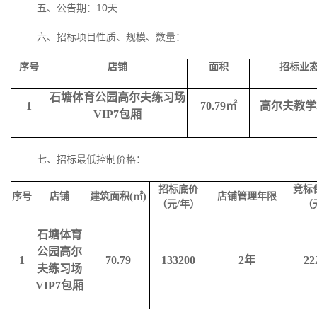
五、公告期：
10
天
六、招标项目性质、规模、数量：
序号
店铺
面积
招标业
石塘体育公园高尔夫练习场
1
70.79
㎡
高尔夫教学
VIP7
包厢
七、招标最低控制价格：
招标底价
竞标
序号
店铺
建筑面积
(
㎡
)
店铺管理年限
（元
/
年）
（
石塘体育
公园高尔
1
70.79
133200
2
年
22
夫练习场
VIP7
包厢