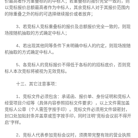
价最高者作为重叠标的的中标人；若重叠标的报价完全一致的，则
以竞标报价总额最高者作为中标人，其余竞标人对于其报价范围内
的除重叠之外的标的可选择继续报价或者放弃；
3、若竞标人竞标重叠标的报价及总额报价完全一致的，则现
场按随机抽取的方式确定中标人；
4、若出现其他同等条件下未明确中标人的约定，则现场按随
机抽取的方式确定中标人。
5、各竞标人的竞标报价不得低于各标的的招标底价，否则竞
标人本次竞标将被视为无效竞标。
十三、其它注意事项：
1、竞标文件必须包含：承诺函、报价单、身份证明和竞标人
经营项目介绍等（具体内容参照招标文件要求），以上文件需加盖
竞标人公章（个人需签字按手印）。竞标文件必须用文件袋密封，
封口处加贴封条并盖章或签字按手印，同时注明“竞标会议前不得开
启”字样。
2、竞标人代表参加竞标会议时，须携带完整有效的营业执照