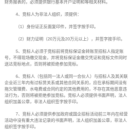
财务报表的，必须提供银行基本开户证明和等相关材料。
4、竞标人为非法人组织，须提供：
（
1
）身份证正反面复印件，并签字按手印。
（
2
）财力证明（
20
万元及
20
万元以上），并签字按手印。
5、竞标人必须于竞标前将竞标保证金转账至招标人指定账
号，不得现场缴交现金，并将竞标保证金缴交凭证和竞标文件同时
送达竞标地点，否则将被拒绝参加竞标。
6、竞标人（包括同一法人或同一合伙人）与招标人及其关联
企业近三年内有过标赁关系或其他合同关系的，应在承标期间没有
拖欠管理费、水电费或合同约定的其他费用的，不存在其他恶意违
法行为，否则将被拒绝参加竞标。竞标人必须提供书面声明，法人
组织加盖公章，非法人组织签字按手印。
7、竞标人必须提供参加政府或国企招标活动前三年内在经营
活动中没有重大违法记录的书面声明，法人组织加盖公章，非法人
组织签字按手印。