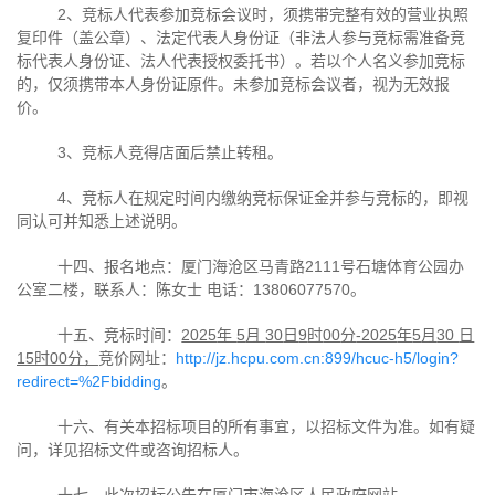
2、竞标人代表参加竞标会议时，须携带完整有效的营业执照
复印件（盖公章）、法定代表人身份证（非法人参与竞标需准备竞
标代表人身份证、法人代表授权委托书）。若以个人名义参加竞标
的，仅须携带本人身份证原件。未参加竞标会议者，视为无效报
价。
3、竞标人竞得店面后禁止转租。
4、竞标人在规定时间内缴纳竞标保证金并参与竞标的，即视
同认可并知悉上述说明。
十四、报名地点：厦门海沧区马青路
2111
号石塘体育公园办
公室二楼，联系人：陈女士 电话：
13806077570
。
十五、竞标时间：
2025
年
5
月
30
日
9
时
00
分
-2025
年
5
月
30
日
15
时
00
分，
竞价网址：
http://jz.hcpu.com.cn:899/hcuc-h5/login?
redirect=%2Fbidding
。
十六、有关本招标项目的所有事宜，以招标文件为准。如有疑
问，详见招标文件或咨询招标人。