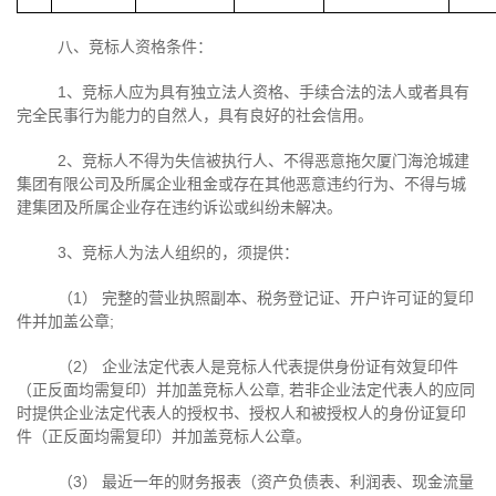
八、竞标人资格条件：
1、竞标人应为具有独立法人资格、手续合法的法人或者具有
完全民事行为能力的自然人，具有良好的社会信用。
2、竞标人不得为失信被执行人、不得恶意拖欠厦门海沧城建
集团有限公司及所属企业租金或存在其他恶意违约行为、不得与城
建集团及所属企业存在违约诉讼或纠纷未解决。
3、竞标人为法人组织的，须提供：
（
1
） 完整的营业执照副本、税务登记证、开户许可证的复印
件并加盖公章
;
（
2
） 企业法定代表人是竞标人代表提供身份证有效复印件
（正反面均需复印）并加盖竞标人公章
,
若非企业法定代表人的应同
时提供企业法定代表人的授权书、授权人和被授权人的身份证复印
件（正反面均需复印）并加盖竞标人公章。
（
3
） 最近一年的财务报表（资产负债表、利润表、现金流量