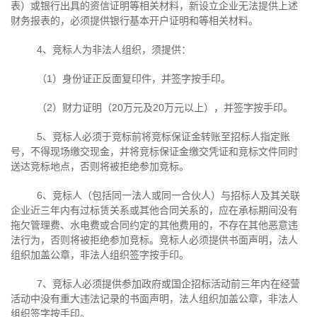
表）或银行出具的资信证明等相关材料，新设立企业无法提供上述
财务报表的，必须提供银行基本开户证明和等相关材料。
4、竞标人为非法人组织，须提供：
（
1
）身份证正反面复印件，并签字按手印。
（
2
）财力证明（
20
万元及
20
万元以上），并签字按手印。
5、竞标人必须于竞标前将竞标保证金转账至招标人指定账
号，不得现场缴交现金，并将竞标保证金缴交凭证和竞标文件同时
送达竞标地点，否则将被拒绝参加竞标。
6、竞标人（包括同一法人或同一合伙人）与招标人及其关联
企业近三年内有过标赁关系或其他合同关系的，应在承标期间没有
拖欠管理费、水电费或合同约定的其他费用的，不存在其他恶意违
法行为，否则将被拒绝参加竞标。竞标人必须提供书面声明，法人
组织加盖公章，非法人组织签字按手印。
7、竞标人必须提供参加政府或国企招标活动前三年内在经营
活动中没有重大违法记录的书面声明，法人组织加盖公章，非法人
组织签字按手印。