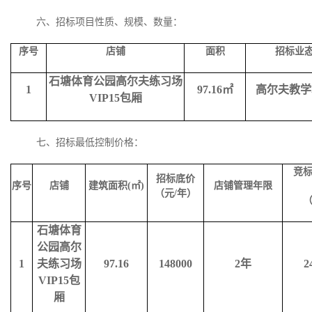
六、招标项目性质、规模、数量：
序号
店铺
面积
招标业
石塘体育公园高尔夫练习场
1
97.16
㎡
高尔夫教学
VIP15
包厢
七、招标最低控制价格：
竞
招标底价
序号
店铺
建筑面积
(
㎡
)
店铺管理年限
（元
/
年）
石塘体育
公园高尔
1
夫练习场
97.16
148000
2
年
2
VIP15
包
厢