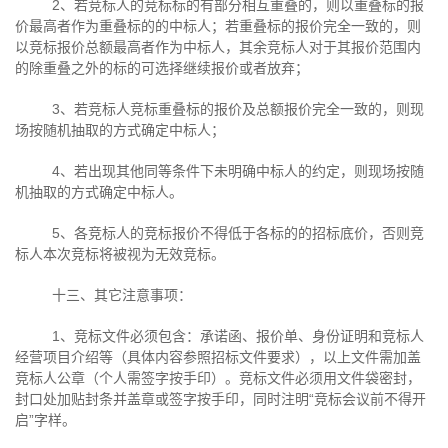
2、若竞标人的竞标标的有部分相互重叠的，则以重叠标的报
价最高者作为重叠标的的中标人；若重叠标的报价完全一致的，则
以竞标报价总额最高者作为中标人，其余竞标人对于其报价范围内
的除重叠之外的标的可选择继续报价或者放弃；
3、若竞标人竞标重叠标的报价及总额报价完全一致的，则现
场按随机抽取的方式确定中标人；
4、若出现其他同等条件下未明确中标人的约定，则现场按随
机抽取的方式确定中标人。
5、各竞标人的竞标报价不得低于各标的的招标底价，否则竞
标人本次竞标将被视为无效竞标。
十三、其它注意事项：
1、竞标文件必须包含：承诺函、报价单、身份证明和竞标人
经营项目介绍等（具体内容参照招标文件要求），以上文件需加盖
竞标人公章（个人需签字按手印）。竞标文件必须用文件袋密封，
封口处加贴封条并盖章或签字按手印，同时注明“竞标会议前不得开
启”字样。